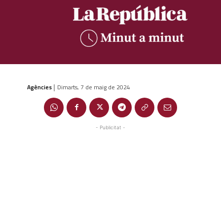
Agències
Dimarts, 7 de maig de 2024
|
- Publicitat -