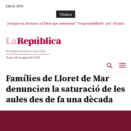
Edició 2933
TItulars
Junqueras demana a l’Estat que assumeixi “responsabilitats” pel “drama
humà” a Ceuta i avança que Catalunya haurà de continuar acollint
menors
Els Països Catalans al teu abast
Dijous, 06 de agost del 2026
Famílies de Lloret de Mar
denuncien la saturació de les
aules des de fa una dècada