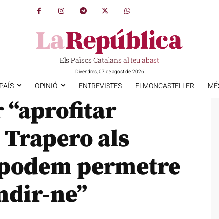
Els Països Catalans al teu abast
Divendres, 07 de agost del 2026
PAÍS
OPINIÓ
ENTREVISTES
ELMONCASTELLER
MÉ
 “aprofitar
e Trapero als
 podem permetre
indir-ne”