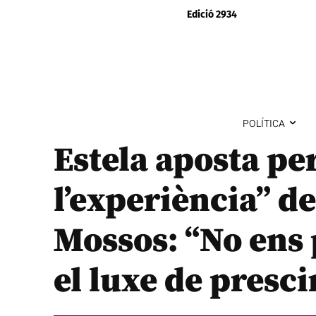
Edició 2934
POLÍTICA
Estela aposta per
l’experiència” d
Mossos: “No ens
el luxe de presc