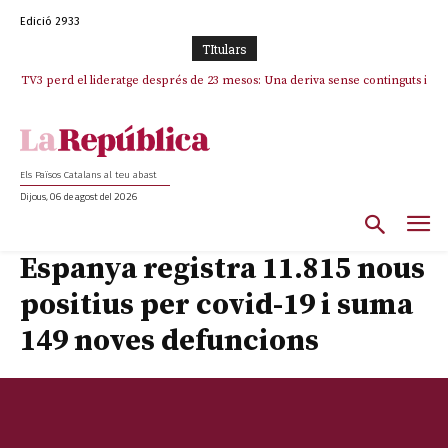
Edició 2933
TItulars
TV3 perd el lideratge després de 23 mesos: Una deriva sense continguts i
en clau espanyola deixa el canal a mans de TVE
Els Països Catalans al teu abast
Dijous, 06 de agost del 2026
Espanya registra 11.815 nous
positius per covid-19 i suma
149 noves defuncions