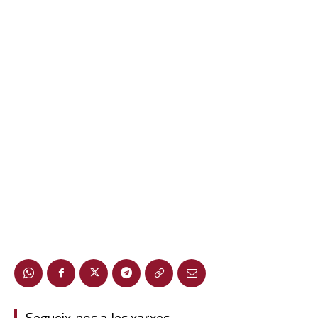
Segueix-nos a les xarxes