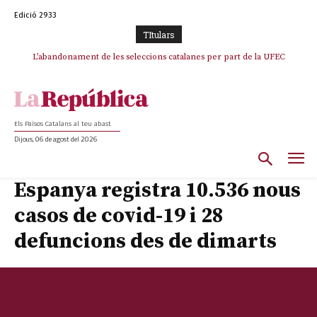
Edició 2933
TItulars
TV3 perd el lideratge després de 23 mesos: Una deriva sense continguts i
L’abandonament de les seleccions catalanes per part de la UFEC
en clau espanyola deixa el canal a mans de TVE
espanyolitza l’esport del país
Els Països Catalans al teu abast
Dijous, 06 de agost del 2026
Espanya registra 10.536 nous
casos de covid-19 i 28
defuncions des de dimarts