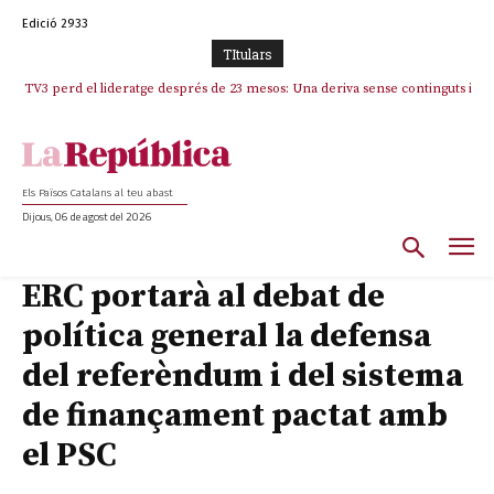
Edició 2933
TItulars
TV3 perd el lideratge després de 23 mesos: Una deriva sense continguts i
en clau espanyola deixa el canal a mans de TVE
Els Països Catalans al teu abast
Dijous, 06 de agost del 2026
ERC portarà al debat de
política general la defensa
del referèndum i del sistema
de finançament pactat amb
el PSC