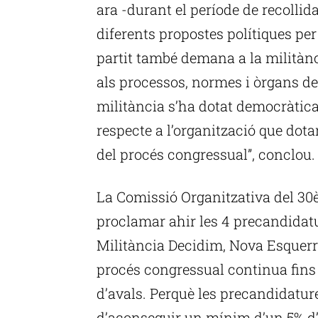
ara -durant el període de recollida
diferents propostes polítiques per 
partit també demana a la militànci
als processos, normes i òrgans de 
militància s’ha dotat democràtic
respecte a l’organització que dota
del procés congressual”, conclou.
La Comissió Organitzativa del 30
proclamar ahir les 4 precandidat
Militància Decidim, Nova Esquer
procés congressual continua fins 
d’avals. Perquè les precandidatu
d’aconseguir un mínim d’un 5% d’a