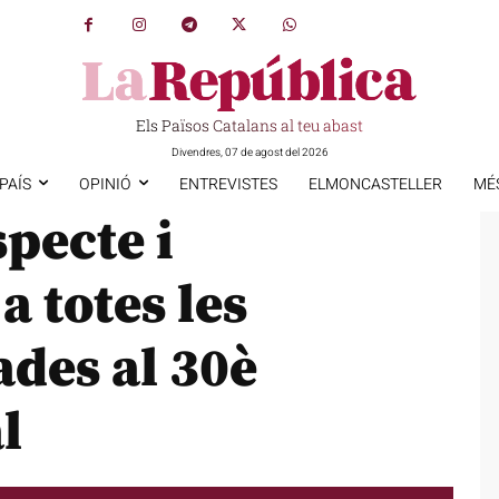
Els Països Catalans al teu abast
Divendres, 07 de agost del 2026
PAÍS
OPINIÓ
ENTREVISTES
ELMONCASTELLER
MÉ
pecte i
a totes les
des al 30è
l