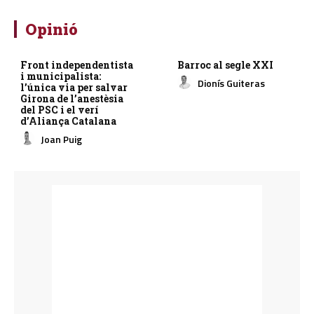
Opinió
Front independentista
Barroc al segle XXI
i municipalista:
Dionís Guiteras
l’única via per salvar
Girona de l’anestèsia
del PSC i el verí
d’Aliança Catalana
Joan Puig