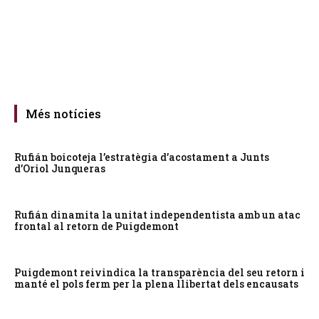
Més notícies
Rufián boicoteja l’estratègia d’acostament a Junts
d’Oriol Junqueras
Rufián dinamita la unitat independentista amb un atac
frontal al retorn de Puigdemont
Puigdemont reivindica la transparència del seu retorn i
manté el pols ferm per la plena llibertat dels encausats