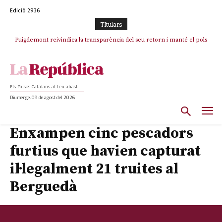
Edició 2936
TItulars
Puigdemont reivindica la transparència del seu retorn i manté el pols
ferm per la plena llibertat dels encausats
Els Països Catalans al teu abast
Diumenge, 09 de agost del 2026
Enxampen cinc pescadors
furtius que havien capturat
il·legalment 21 truites al
Berguedà