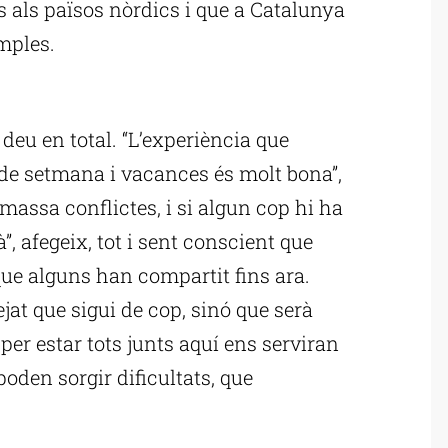
ès als països nòrdics i que a Catalunya
mples.
ublicitat
, deu en total. “L’experiència que
 de setmana i vacances és molt bona”,
massa conflictes, i si algun cop hi ha
à”, afegeix, tot i sent conscient que
que alguns han compartit fins ara.
ejat que sigui de cop, sinó que serà
per estar tots junts aquí ens serviran
poden sorgir dificultats, que