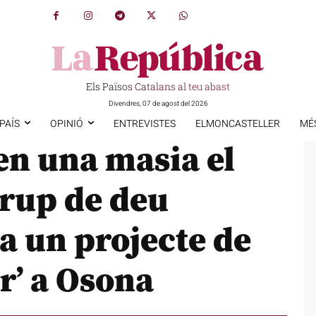
Els Països Catalans al teu abast
Divendres, 07 de agost del 2026
PAÍS
OPINIÓ
ENTREVISTES
ELMONCASTELLER
MÉ
 en una masia el
grup de deu
a un projecte de
r’ a Osona