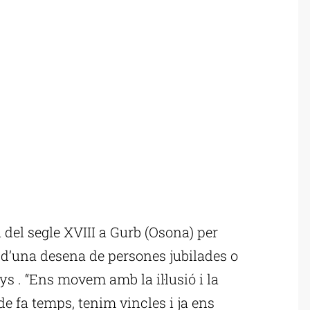
el segle XVIII a Gurb (Osona) per
iu d’una desena de persones jubilades o
nys . “Ens movem amb la il·lusió i la
 fa temps, tenim vincles i ja ens