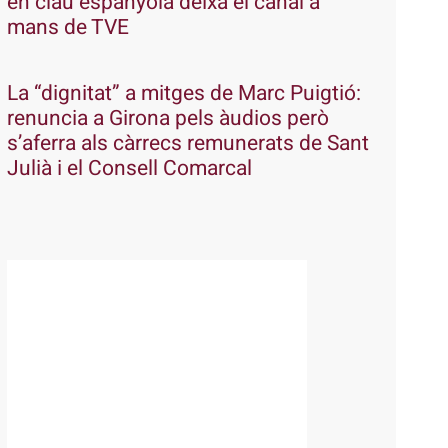
en clau espanyola deixa el canal a
mans de TVE
La “dignitat” a mitges de Marc Puigtió:
renuncia a Girona pels àudios però
s’aferra als càrrecs remunerats de Sant
Julià i el Consell Comarcal