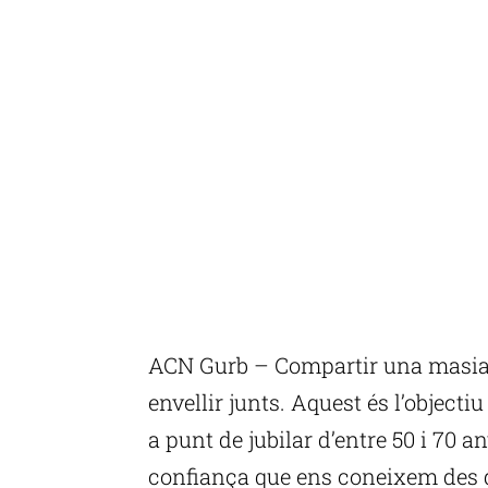
ACN Gurb – Compartir una masia d
envellir junts. Aquest és l’object
a punt de jubilar d’entre 50 i 70 a
confiança que ens coneixem des de