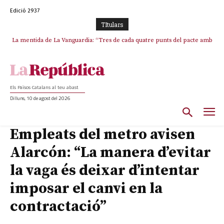
Edició 2937
TItulars
La mentida de La Vanguardia: “Tres de cada quatre punts del pacte amb
La covardia de l’independentisme català frena la caiguda de l’Estat a
ERC s’han complert”
Ceuta i Melilla
Els Països Catalans al teu abast
Dilluns, 10 de agost del 2026
Empleats del metro avisen
Alarcón: “La manera d’evitar
la vaga és deixar d’intentar
imposar el canvi en la
contractació”