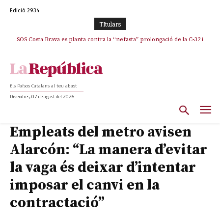
Edició 2934
TItulars
SOS Costa Brava es planta contra la “nefasta” prolongació de la C-32 i
n’exigeix la retirada immediata
Els Països Catalans al teu abast
Divendres, 07 de agost del 2026
Empleats del metro avisen
Alarcón: “La manera d’evitar
la vaga és deixar d’intentar
imposar el canvi en la
contractació”