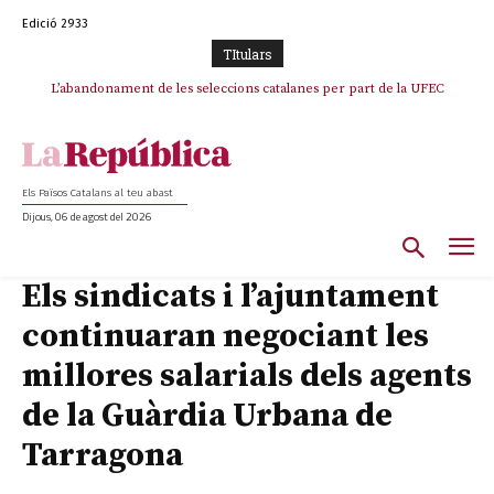
Edició 2933
TItulars
L’abandonament de les seleccions catalanes per part de la UFEC
espanyolitza l’esport del país
Els Països Catalans al teu abast
Dijous, 06 de agost del 2026
Els sindicats i l’ajuntament
continuaran negociant les
millores salarials dels agents
de la Guàrdia Urbana de
Tarragona