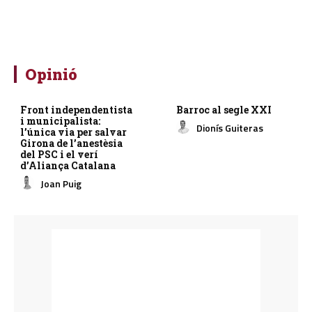
Opinió
Front independentista
Barroc al segle XXI
i municipalista:
Dionís Guiteras
l’única via per salvar
Girona de l’anestèsia
del PSC i el verí
d’Aliança Catalana
Joan Puig