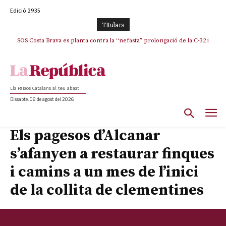
Edició 2935
TItulars
SOS Costa Brava es planta contra la “nefasta” prolongació de la C-32 i
La memòria viva de Josep Sunyol uneix l’esport i la cultura en un emotiu
homenatge a Guadarrama pel seu 90è aniversari
n’exigeix la retirada immediata
Els Països Catalans al teu abast
Dissabte, 08 de agost del 2026
Els pagesos d’Alcanar
s’afanyen a restaurar finques
i camins a un mes de l’inici
de la collita de clementines