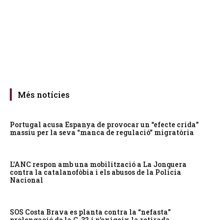
Més notícies
Portugal acusa Espanya de provocar un “efecte crida”
massiu per la seva “manca de regulació” migratòria
L’ANC respon amb una mobilització a La Jonquera
contra la catalanofòbia i els abusos de la Policia
Nacional
SOS Costa Brava es planta contra la “nefasta”
prolongació de la C-32 i n’exigeix la retirada