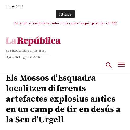
Edició 2933
TItulars
L’abandonament de les seleccions catalanes per part de la UFEC
espanyolitza l’esport del país
Els Països Catalans al teu abast
Dijous, 06 de agost del 2026
Els Mossos d’Esquadra
localitzen diferents
artefactes explosius antics
en un camp de tir en desús a
la Seu d’Urgell