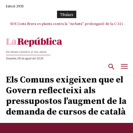
Edició 2935
TItulars
SOS Costa Brava es planta contra la “nefasta” prolongació de la C-32 i
La memòria viva de Josep Sunyol uneix l’esport i la cultura en un emotiu
homenatge a Guadarrama pel seu 90è aniversari
n’exigeix la retirada immediata
Els Països Catalans al teu abast
Dissabte, 08 de agost del 2026
Els Comuns exigeixen que el
Govern reflecteixi als
pressupostos l’augment de la
demanda de cursos de català