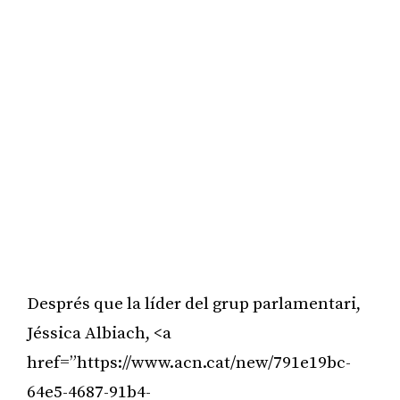
Després que la líder del grup parlamentari,
Jéssica Albiach, <a
href=”https://www.acn.cat/new/791e19bc-
64e5-4687-91b4-