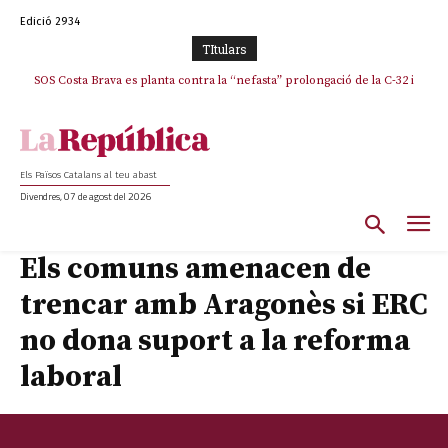
Edició 2934
TItulars
SOS Costa Brava es planta contra la “nefasta” prolongació de la C-32 i
n’exigeix la retirada immediata
Els Països Catalans al teu abast
Divendres, 07 de agost del 2026
Els comuns amenacen de
trencar amb Aragonès si ERC
no dona suport a la reforma
laboral