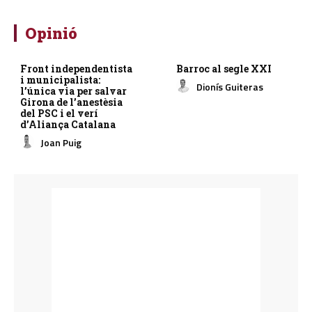
Opinió
Front independentista
Barroc al segle XXI
i municipalista:
Dionís Guiteras
l’única via per salvar
Girona de l’anestèsia
del PSC i el verí
d’Aliança Catalana
Joan Puig