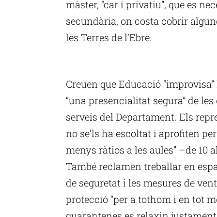
màster, “car i privatiu”, que es ne
secundària, on costa cobrir algun
les Terres de l’Ebre.
P
Creuen que Educació “improvisa” 
“una presencialitat segura” de les 
serveis del Departament. Els rep
no se’ls ha escoltat i aprofiten p
menys ràtios a les aules” –de 10 al
També reclamen treballar en espa
de seguretat i les mesures de venti
protecció “per a tothom i en tot
quarantenes es relaxin justament