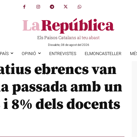
Els Països Catalans al teu abast
Dissabte, 08 de agost del 2026
PAÍS
OPINIÓ
ENTREVISTES
ELMONCASTELLER
MÉ
atius ebrencs van
na passada amb un
i 8% dels docents