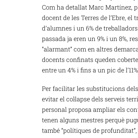
Com ha detallat Marc Martínez, pr
docent de les Terres de l’Ebre, e
d’alumnes i un 6% de treballadors
passada ja eren un 9% i un 8%, re
“alarmant” com en altres demarcac
docents confinats queden cobertes
entre un 4% i fins a un pic de l’11
Per facilitar les substitucions del
evitar el col·lapse dels serveis ter
personal proposa ampliar els cont
tenen alguns mestres perquè pugu
també “polítiques de profunditat”, 