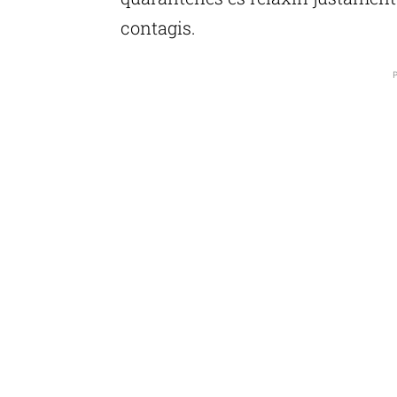
contagis.
P