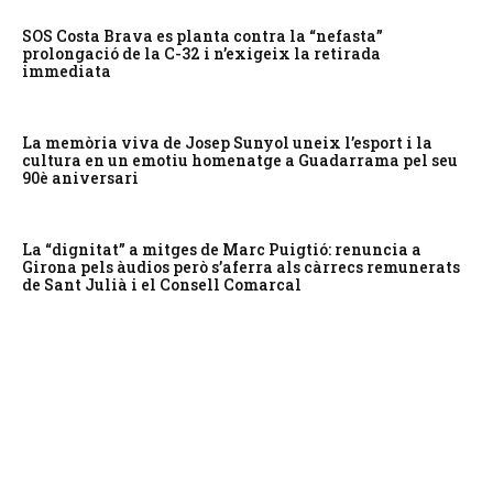
SOS Costa Brava es planta contra la “nefasta”
prolongació de la C-32 i n’exigeix la retirada
immediata
La memòria viva de Josep Sunyol uneix l’esport i la
cultura en un emotiu homenatge a Guadarrama pel seu
90è aniversari
La “dignitat” a mitges de Marc Puigtió: renuncia a
Girona pels àudios però s’aferra als càrrecs remunerats
de Sant Julià i el Consell Comarcal