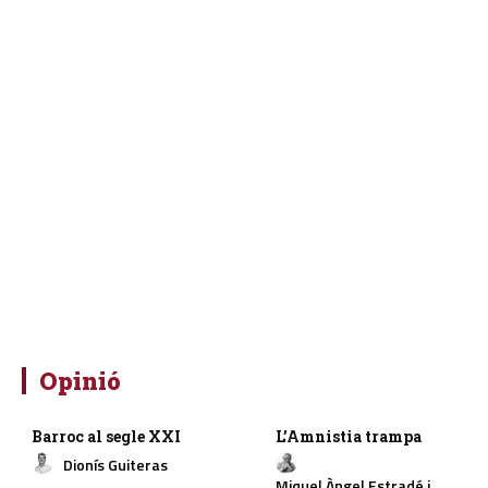
Opinió
Barroc al segle XXI
L’Amnistia trampa
Dionís Guiteras
Miquel Àngel Estradé i