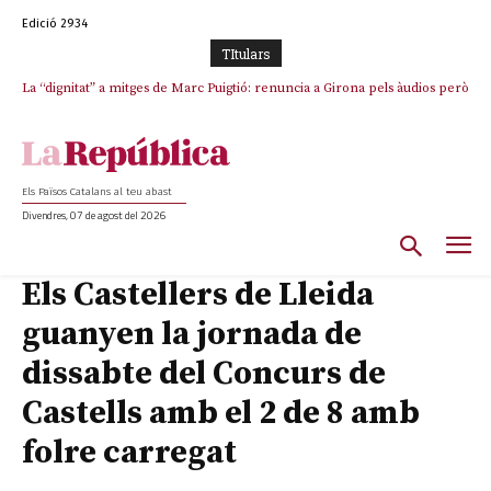
Edició 2934
TItulars
La “dignitat” a mitges de Marc Puigtió: renuncia a Girona pels àudios però
s’aferra als càrrecs remunerats de Sant Julià i el Consell Comarcal
Els Països Catalans al teu abast
Divendres, 07 de agost del 2026
Els Castellers de Lleida
guanyen la jornada de
dissabte del Concurs de
Castells amb el 2 de 8 amb
folre carregat