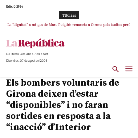
Edició 2934
TItulars
La “dignitat” a mitges de Marc Puigtió: renuncia a Girona pels àudios però
s’aferra als càrrecs remunerats de Sant Julià i el Consell Comarcal
Els Països Catalans al teu abast
Divendres, 07 de agost del 2026
Els bombers voluntaris de
Girona deixen d’estar
“disponibles” i no faran
sortides en resposta a la
“inacció” d’Interior