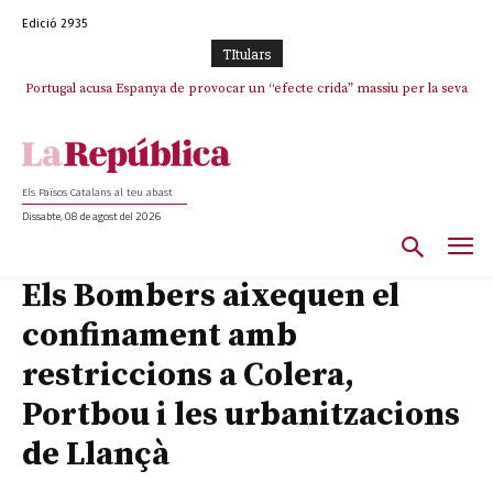
Edició 2935
TItulars
Portugal acusa Espanya de provocar un “efecte crida” massiu per la seva
El col·lapse de l’operació de Marc Puigtió a Girona: desbandada de
l’oportunisme i fracàs de ‘Militància Decidim’
“manca de regulació” migratòria
Els Països Catalans al teu abast
Dissabte, 08 de agost del 2026
Els Bombers aixequen el
confinament amb
restriccions a Colera,
Portbou i les urbanitzacions
de Llançà