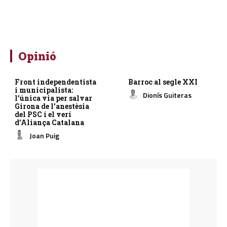
Opinió
Front independentista
Barroc al segle XXI
i municipalista:
Dionís Guiteras
l’única via per salvar
Girona de l’anestèsia
del PSC i el verí
d’Aliança Catalana
Joan Puig