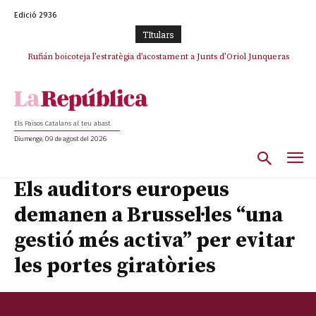
Edició 2936
TItulars
Rufián boicoteja l’estratègia d’acostament a Junts d’Oriol Junqueras
Els Països Catalans al teu abast
Diumenge, 09 de agost del 2026
Els auditors europeus
demanen a Brussel·les “una
gestió més activa” per evitar
les portes giratòries