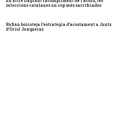
un altre flagrant incompliment de l’acord, les
seleccions catalanes un cop més sacrificades
Rufián boicoteja l’estratègia d’acostament a Junts
d’Oriol Junqueras