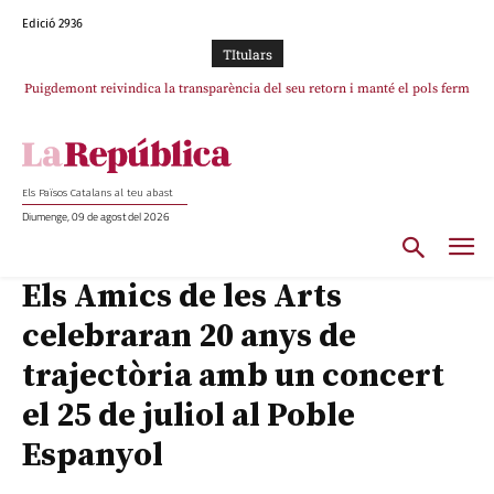
Edició 2936
TItulars
Puigdemont reivindica la transparència del seu retorn i manté el pols ferm
per la plena llibertat dels encausats
Els Països Catalans al teu abast
Diumenge, 09 de agost del 2026
Els Amics de les Arts
celebraran 20 anys de
trajectòria amb un concert
el 25 de juliol al Poble
Espanyol