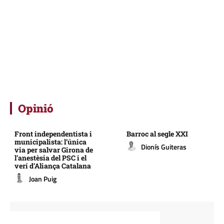
Opinió
Front independentista i
Barroc al segle XXI
municipalista: l’única
Dionís Guiteras
via per salvar Girona de
l’anestèsia del PSC i el
verí d’Aliança Catalana
Joan Puig