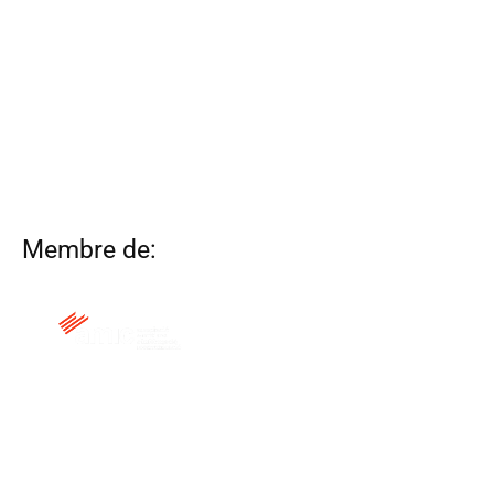
Membre de:
QUI SOM
CONTACTA
ALTRES WEBS
AVÍS LEGAL
POLÍTICA DE COOKIES