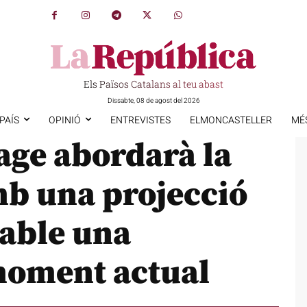
Els Països Catalans al teu abast
Dissabte, 08 de agost del 2026
PAÍS
OPINIÓ
ENTREVISTES
ELMONCASTELLER
MÉ
mage abordarà la
mb una projecció
iable una
 moment actual