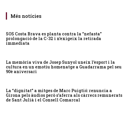
Més notícies
SOS Costa Brava es planta contra la “nefasta”
prolongació de la C-32 i n’exigeix la retirada
immediata
La memòria viva de Josep Sunyol uneix l’esport i la
cultura en un emotiu homenatge a Guadarrama pel seu
90è aniversari
La “dignitat” a mitges de Marc Puigtió: renuncia a
Girona pels àudios però s’aferra als càrrecs remunerats
de Sant Julià i el Consell Comarcal