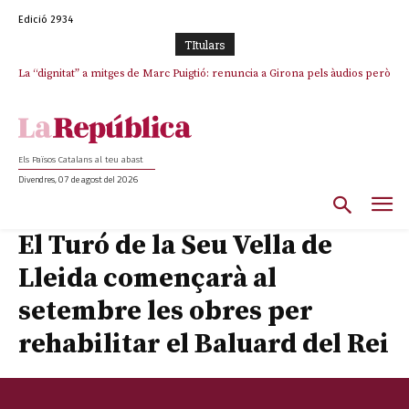
Edició 2934
TItulars
La “dignitat” a mitges de Marc Puigtió: renuncia a Girona pels àudios però
Junts exigeix que Catalunya quedi “fora” del repartiment dels menors
s’aferra als càrrecs remunerats de Sant Julià i el Consell Comarcal
migrants de Ceuta
Els Països Catalans al teu abast
Divendres, 07 de agost del 2026
El Turó de la Seu Vella de
Lleida començarà al
setembre les obres per
rehabilitar el Baluard del Rei