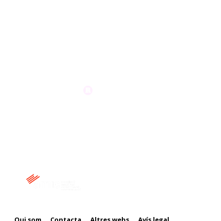
Membre de:
Qui som
Contacta
Altres webs
Avís legal