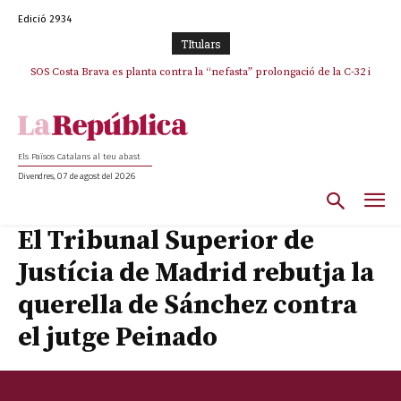
Edició 2934
TItulars
SOS Costa Brava es planta contra la “nefasta” prolongació de la C-32 i
La memòria viva de Josep Sunyol uneix l’esport i la cultura en un emotiu
homenatge a Guadarrama pel seu 90è aniversari
n’exigeix la retirada immediata
Els Països Catalans al teu abast
Divendres, 07 de agost del 2026
El Tribunal Superior de
Justícia de Madrid rebutja la
querella de Sánchez contra
el jutge Peinado