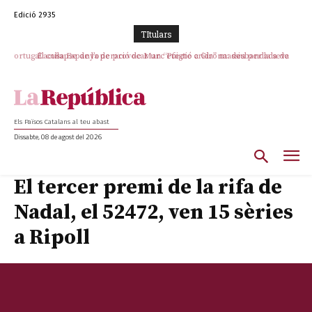
Edició 2935
TItulars
Portugal acusa Espanya de provocar un “efecte crida” massiu per la seva
El col·lapse de l’operació de Marc Puigtió a Girona: desbandada de
l’oportunisme i fracàs de ‘Militància Decidim’
“manca de regulació” migratòria
Els Països Catalans al teu abast
Dissabte, 08 de agost del 2026
El tercer premi de la rifa de
Nadal, el 52472, ven 15 sèries
a Ripoll