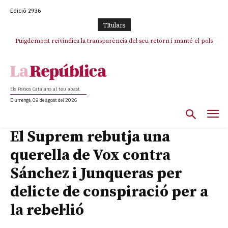
Edició 2936
TItulars
Puigdemont reivindica la transparència del seu retorn i manté el pols
Portugal acusa Espanya de provocar un “efecte crida” massiu per la seva
ferm per la plena llibertat dels encausats
“manca de regulació” migratòria
Els Països Catalans al teu abast
Diumenge, 09 de agost del 2026
El Suprem rebutja una
querella de Vox contra
Sánchez i Junqueras per
delicte de conspiració per a
la rebel·lió