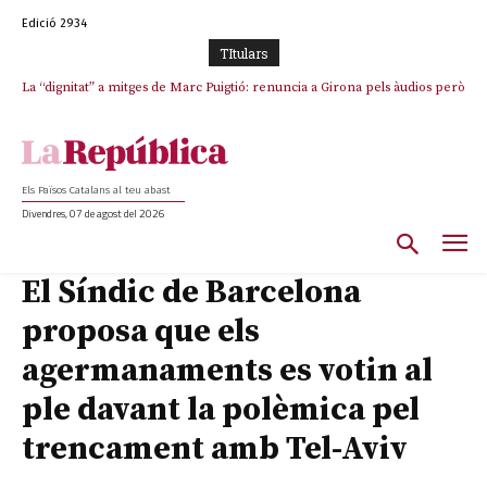
Edició 2934
TItulars
La “dignitat” a mitges de Marc Puigtió: renuncia a Girona pels àudios però
s’aferra als càrrecs remunerats de Sant Julià i el Consell Comarcal
Els Països Catalans al teu abast
Divendres, 07 de agost del 2026
El Síndic de Barcelona
proposa que els
agermanaments es votin al
ple davant la polèmica pel
trencament amb Tel-Aviv