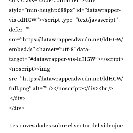
<div class=”code-container”><div
style=”min-height:688px” id=”datawrapper-
vis-ldHGW”><script type=”text/javascript”
defer=””
src=”https://datawrapper.dwcdn.net/ldHGW/
embed.js” charset=”utf-8″ data-
target=”#datawrapper-vis-ldHGW”></script>
<noscript><img
src=”https://datawrapper.dwcdn.net/ldHGW/
full.png” alt=”” /></noscript></div><br />
</div>
</div>
Les noves dades sobre el sector del videojoc