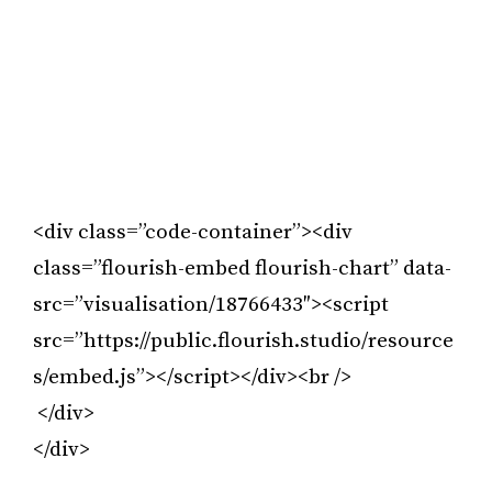
<div class=”code-container”><div
class=”flourish-embed flourish-chart” data-
src=”visualisation/18766433″><script
src=”https://public.flourish.studio/resource
s/embed.js”></script></div><br />
</div>
</div>