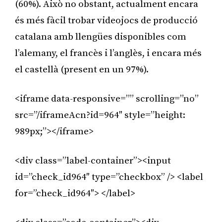
(60%). Això no obstant, actualment encara
és més fàcil trobar videojocs de producció
catalana amb llengües disponibles com
l’alemany, el francès i l’anglès, i encara més
el castellà (present en un 97%).
<iframe data-responsive=”” scrolling=”no”
src=”/iframeAcn?id=964″ style=”height:
989px;”></iframe>
<div class=”label-container”><input
id=”check_id964″ type=”checkbox” /> <label
for=”check_id964″> </label>