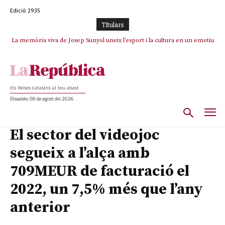
Edició 2935
TItulars
La memòria viva de Josep Sunyol uneix l’esport i la cultura en un emotiu
homenatge a Guadarrama pel seu 90è aniversari
Els Països Catalans al teu abast
Dissabte, 08 de agost del 2026
El sector del videojoc
segueix a l’alça amb
709MEUR de facturació el
2022, un 7,5% més que l’any
anterior