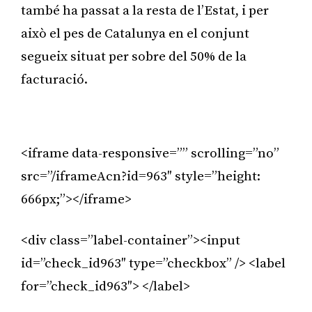
també ha passat a la resta de l’Estat, i per
això el pes de Catalunya en el conjunt
segueix situat per sobre del 50% de la
facturació.
Publicitat
<iframe data-responsive=”” scrolling=”no”
src=”/iframeAcn?id=963″ style=”height:
666px;”></iframe>
<div class=”label-container”><input
id=”check_id963″ type=”checkbox” /> <label
for=”check_id963″> </label>