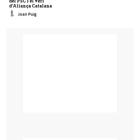
del PSC i el verí
d’Aliança Catalana
Joan Puig