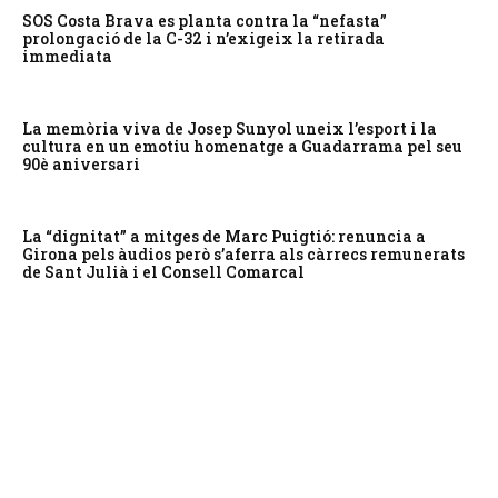
SOS Costa Brava es planta contra la “nefasta”
prolongació de la C-32 i n’exigeix la retirada
immediata
La memòria viva de Josep Sunyol uneix l’esport i la
cultura en un emotiu homenatge a Guadarrama pel seu
90è aniversari
La “dignitat” a mitges de Marc Puigtió: renuncia a
Girona pels àudios però s’aferra als càrrecs remunerats
de Sant Julià i el Consell Comarcal