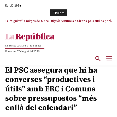
Edició 2934
TItulars
La “dignitat” a mitges de Marc Puigtió: renuncia a Girona pels àudios però
Junts exigeix que Catalunya quedi “fora” del repartiment dels menors
s’aferra als càrrecs remunerats de Sant Julià i el Consell Comarcal
migrants de Ceuta
Els Països Catalans al teu abast
Divendres, 07 de agost del 2026
El PSC assegura que hi ha
converses “productives i
útils” amb ERC i Comuns
sobre pressupostos “més
enllà del calendari”