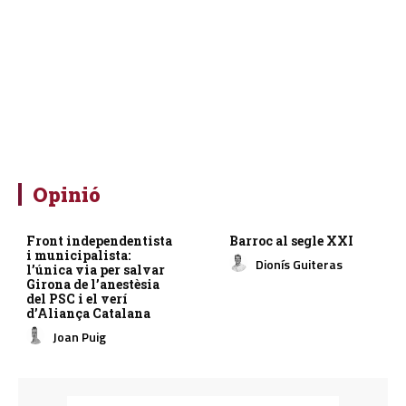
Opinió
Front independentista
Barroc al segle XXI
i municipalista:
Dionís Guiteras
l’única via per salvar
Girona de l’anestèsia
del PSC i el verí
d’Aliança Catalana
Joan Puig