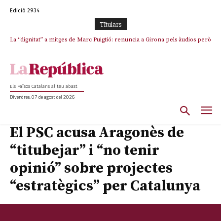
Edició 2934
TItulars
La “dignitat” a mitges de Marc Puigtió: renuncia a Girona pels àudios però
Junts exigeix que Catalunya quedi “fora” del repartiment dels menors
s’aferra als càrrecs remunerats de Sant Julià i el Consell Comarcal
migrants de Ceuta
Els Països Catalans al teu abast
Divendres, 07 de agost del 2026
El PSC acusa Aragonès de
“titubejar” i “no tenir
opinió” sobre projectes
“estratègics” per Catalunya