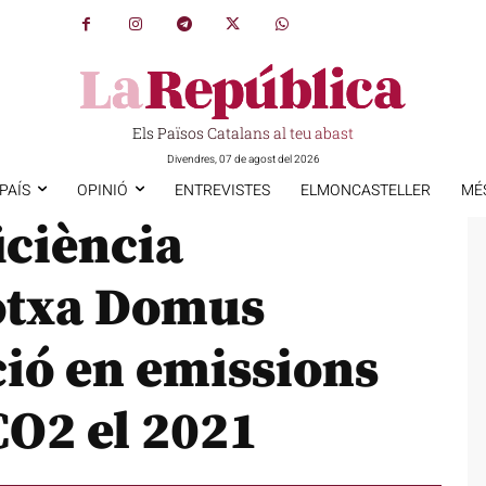
Els Països Catalans al teu abast
Divendres, 07 de agost del 2026
PAÍS
OPINIÓ
ENTREVISTES
ELMONCASTELLER
MÉ
iciència
otxa Domus
ció en emissions
CO2 el 2021