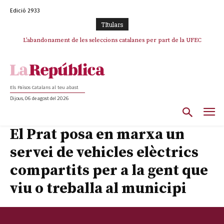
Edició 2933
TItulars
L’abandonament de les seleccions catalanes per part de la UFEC
espanyolitza l’esport del país
Els Països Catalans al teu abast
Dijous, 06 de agost del 2026
El Prat posa en marxa un
servei de vehicles elèctrics
compartits per a la gent que
viu o treballa al municipi