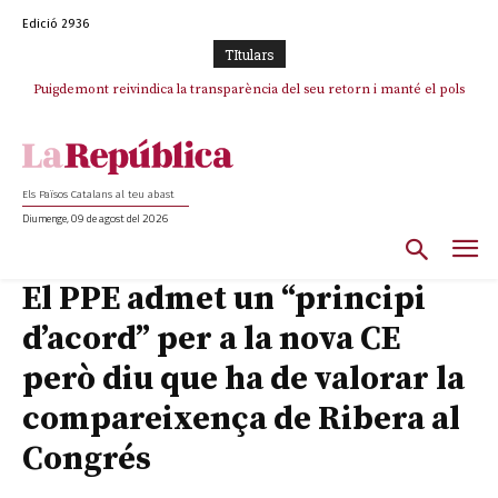
Edició 2936
TItulars
Puigdemont reivindica la transparència del seu retorn i manté el pols
ferm per la plena llibertat dels encausats
Els Països Catalans al teu abast
Diumenge, 09 de agost del 2026
El PPE admet un “principi
d’acord” per a la nova CE
però diu que ha de valorar la
compareixença de Ribera al
Congrés