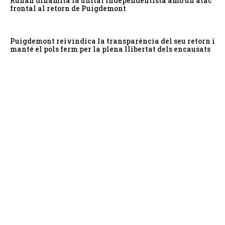
Rufián dinamita la unitat independentista amb un atac
frontal al retorn de Puigdemont
Puigdemont reivindica la transparència del seu retorn i
manté el pols ferm per la plena llibertat dels encausats