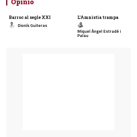
Opinió
Barroc al segle XXI
L’Amnistia trampa
Dionís Guiteras
Miquel Àngel Estradé i
Palau