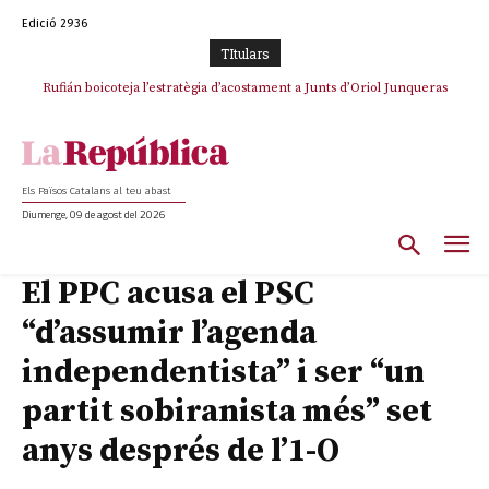
Edició 2936
TItulars
Rufián boicoteja l’estratègia d’acostament a Junts d’Oriol Junqueras
Els Països Catalans al teu abast
Diumenge, 09 de agost del 2026
El PPC acusa el PSC
“d’assumir l’agenda
independentista” i ser “un
partit sobiranista més” set
anys després de l’1-O