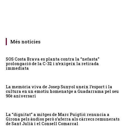
Més notícies
SOS Costa Brava es planta contra la “nefasta”
prolongació de la C-32 i n’exigeix la retirada
immediata
La memòria viva de Josep Sunyol uneix l’esport i la
cultura en un emotiu homenatge a Guadarrama pel seu
90è aniversari
La “dignitat” a mitges de Marc Puigtió: renuncia a
Girona pels àudios però s’aferra als càrrecs remunerats
de Sant Julià i el Consell Comarcal