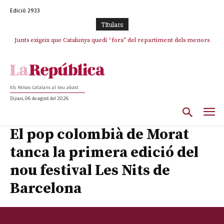
Edició 2933
TItulars
Junts exigeix que Catalunya quedi “fora” del repartiment dels menors
migrants de Ceuta
Els Països Catalans al teu abast
Dijous, 06 de agost del 2026
El pop colombià de Morat
tanca la primera edició del
nou festival Les Nits de
Barcelona