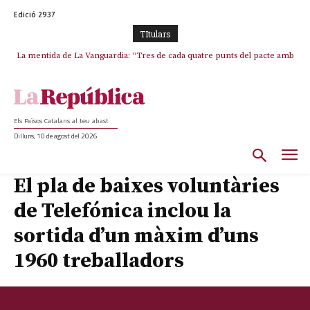
Edició 2937
TItulars
La mentida de La Vanguardia: “Tres de cada quatre punts del pacte amb
La covardia de l’independentisme català frena la caiguda de l’Estat a
ERC s’han complert”
Ceuta i Melilla
Els Països Catalans al teu abast
Dilluns, 10 de agost del 2026
El pla de baixes voluntàries
de Telefónica inclou la
sortida d’un màxim d’uns
1960 treballadors