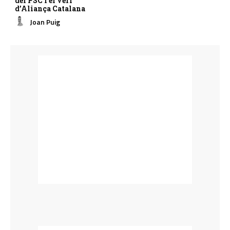
del PSC i el verí
d’Aliança Catalana
Joan Puig