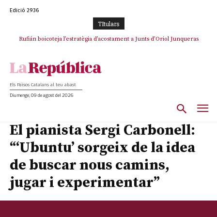
Edició 2936
TItulars
Rufián boicoteja l’estratègia d’acostament a Junts d’Oriol Junqueras
Rufián dinamita la unitat independentista amb un atac frontal al retorn
de Puigdemont
Els Països Catalans al teu abast
Diumenge, 09 de agost del 2026
El pianista Sergi Carbonell:
“‘Ubuntu’ sorgeix de la idea
de buscar nous camins,
jugar i experimentar”