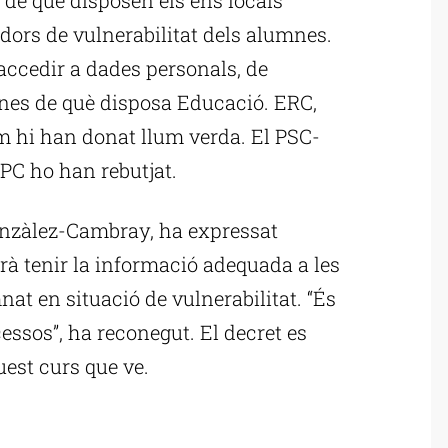
dors de vulnerabilitat dels alumnes.
accedir a dades personals, de
mnes de què disposa Educació. ERC,
hi han donat llum verda. El PSC-
PPC ho han rebutjat.
onzàlez-Cambray, ha expressat
trà tenir la informació adequada a les
nat en situació de vulnerabilitat. “És
cessos”, ha reconegut. El decret es
uest curs que ve.
ublicitat