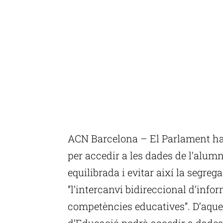
ACN Barcelona – El Parlament ha v
per accedir a les dades de l’alum
equilibrada i evitar així la segre
“l’intercanvi bidireccional d’inf
competències educatives”. D’aqu
d’Educació podrà accedir a dades 