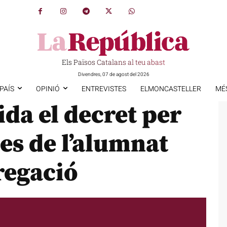
Els Països Catalans al teu abast
Divendres, 07 de agost del 2026
PAÍS
OPINIÓ
ENTREVISTES
ELMONCASTELLER
MÉ
ida el decret per
des de l’alumnat
regació