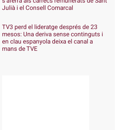
s’aferra als càrrecs remunerats de Sant
Julià i el Consell Comarcal
TV3 perd el lideratge després de 23
mesos: Una deriva sense continguts i
en clau espanyola deixa el canal a
mans de TVE