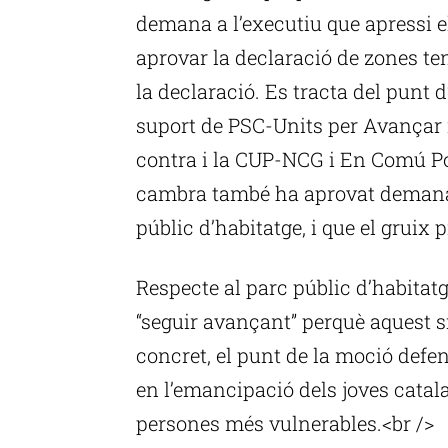
demana a l’executiu que apressi el
aprovar la declaració de zones ten
la declaració. Es tracta del punt 
suport de PSC-Units per Avançar i
contra i la CUP-NCG i En Comú Po
cambra també ha aprovat demanar 
públic d’habitatge, i que el gruix p
Respecte al parc públic d’habitatg
“seguir avançant” perquè aquest si
concret, el punt de la moció defe
en l’emancipació dels joves catalan
persones més vulnerables.<br />