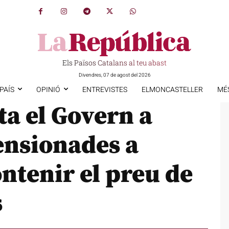
Els Països Catalans al teu abast
Divendres, 07 de agost del 2026
PAÍS
OPINIÓ
ENTREVISTES
ELMONCASTELLER
MÉ
ta el Govern a
ensionades a
ntenir el preu de
s