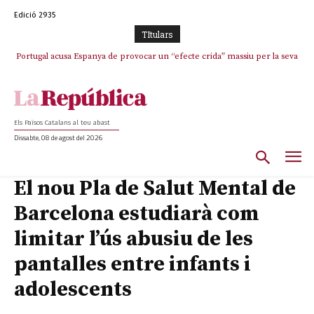
Edició 2935
TItulars
Portugal acusa Espanya de provocar un “efecte crida” massiu per la seva
El col·lapse de l’operació de Marc Puigtió a Girona: desbandada de
l’oportunisme i fracàs de ‘Militància Decidim’
“manca de regulació” migratòria
Els Països Catalans al teu abast
Dissabte, 08 de agost del 2026
El nou Pla de Salut Mental de
Barcelona estudiarà com
limitar l’ús abusiu de les
pantalles entre infants i
adolescents