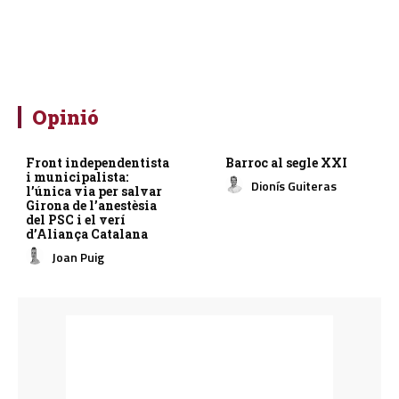
Opinió
Front independentista
Barroc al segle XXI
i municipalista:
Dionís Guiteras
l’única via per salvar
Girona de l’anestèsia
del PSC i el verí
d’Aliança Catalana
Joan Puig