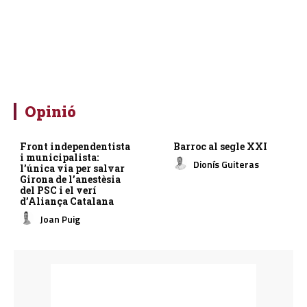
Opinió
Front independentista
Barroc al segle XXI
i municipalista:
Dionís Guiteras
l’única via per salvar
Girona de l’anestèsia
del PSC i el verí
d’Aliança Catalana
Joan Puig