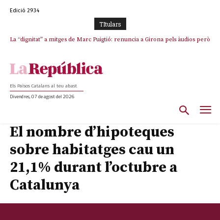
Edició 2934
TItulars
La “dignitat” a mitges de Marc Puigtió: renuncia a Girona pels àudios però
s’aferra als càrrecs remunerats de Sant Julià i el Consell Comarcal
Els Països Catalans al teu abast
Divendres, 07 de agost del 2026
El nombre d’hipoteques
sobre habitatges cau un
21,1% durant l’octubre a
Catalunya