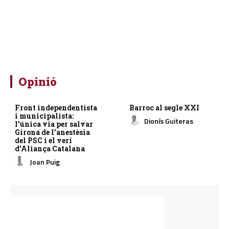
Opinió
Front independentista
Barroc al segle XXI
i municipalista:
Dionís Guiteras
l’única via per salvar
Girona de l’anestèsia
del PSC i el verí
d’Aliança Catalana
Joan Puig