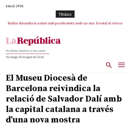
Edició 2936
TItulars
Rufián dinamita la unitat independentista amb un atac frontal al retorn
Puigdemont reivindica la transparència del seu retorn i manté el pols
ferm per la plena llibertat dels encausats
de Puigdemont
Els Països Catalans al teu abast
Diumenge, 09 de agost del 2026
El Museu Diocesà de
Barcelona reivindica la
relació de Salvador Dalí amb
la capital catalana a través
d’una nova mostra