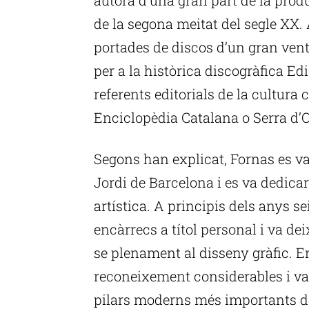
de la segona meitat del segle XX. 
portades de discos d’un gran venta
per a la històrica discogràfica Ed
referents editorials de la cultura
Enciclopèdia Catalana o Serra d’O
Segons han explicat, Fornas es va
Jordi de Barcelona i es va dedica
artística. A principis dels anys s
encàrrecs a títol personal i va de
se plenament al disseny gràfic. En
reconeixement considerables i va 
pilars moderns més importants de