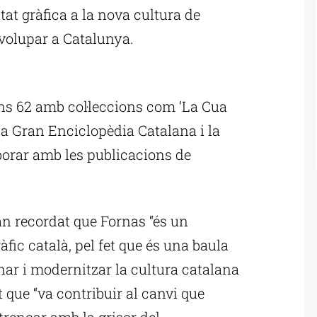
tat gràfica a la nova cultura de
volupar a Catalunya.
ublicitat
ns 62 amb col·leccions com ‘La Cua
’, la Gran Enciclopèdia Catalana i la
aborar amb les publicacions de
n recordat que Fornas “és un
àfic català, pel fet que és una baula
ar i modernitzar la cultura catalana
 que “va contribuir al canvi que
trencar amb la grisor del