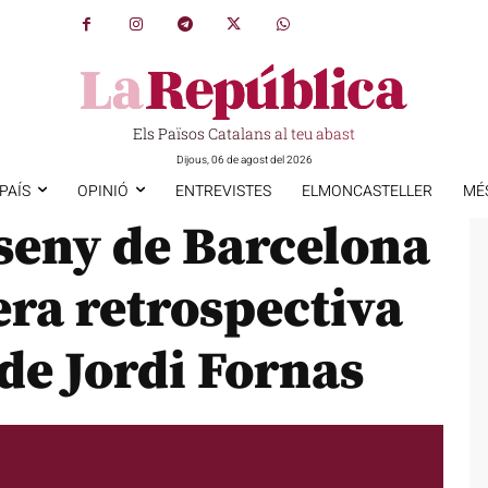
Els Països Catalans al teu abast
Dijous, 06 de agost del 2026
PAÍS
OPINIÓ
ENTREVISTES
ELMONCASTELLER
MÉ
seny de Barcelona
ra retrospectiva
 de Jordi Fornas