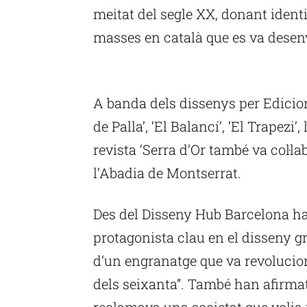
meitat del segle XX, donant identi
masses en català que es va desen
P
A banda dels dissenys per Edicio
de Palla’, ‘El Balancí’, ‘El Trapezi
revista ‘Serra d’Or també va col·l
l’Abadia de Montserrat.
Des del Disseny Hub Barcelona ha
protagonista clau en el disseny gr
d’un engranatge que va revolucion
dels seixanta”. També han afirmat
reclamava una societat que volia 