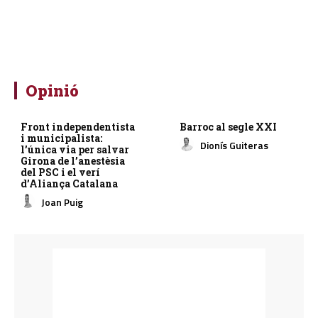
Opinió
Front independentista
Barroc al segle XXI
i municipalista:
Dionís Guiteras
l’única via per salvar
Girona de l’anestèsia
del PSC i el verí
d’Aliança Catalana
Joan Puig