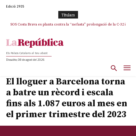
Edició 2935
TItulars
SOS Costa Brava es planta contra la “nefasta” prolongació de la C-32 i
n’exigeix la retirada immediata
Els Països Catalans al teu abast
Dissabte, 08 de agost del 2026
El lloguer a Barcelona torna
a batre un rècord i escala
fins als 1.087 euros al mes en
el primer trimestre del 2023