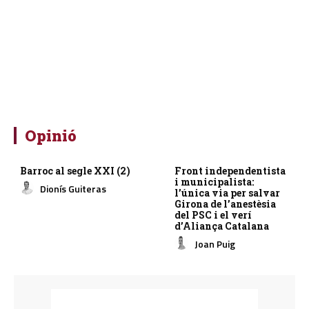
Opinió
Barroc al segle XXI (2)
Front independentista
i municipalista:
Dionís Guiteras
l’única via per salvar
Girona de l’anestèsia
del PSC i el verí
d’Aliança Catalana
Joan Puig