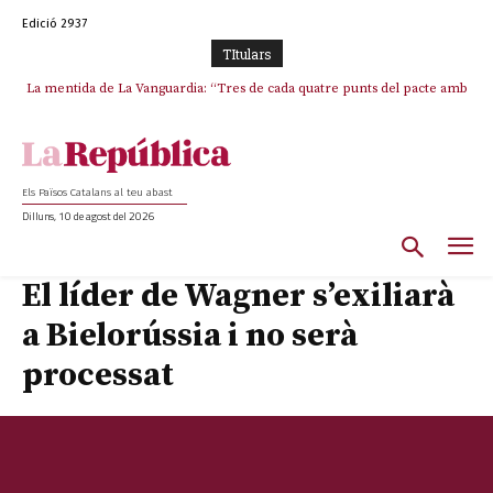
Edició 2937
TItulars
La mentida de La Vanguardia: “Tres de cada quatre punts del pacte amb
ERC s’han complert”
Els Països Catalans al teu abast
Dilluns, 10 de agost del 2026
El líder de Wagner s’exiliarà
a Bielorússia i no serà
processat