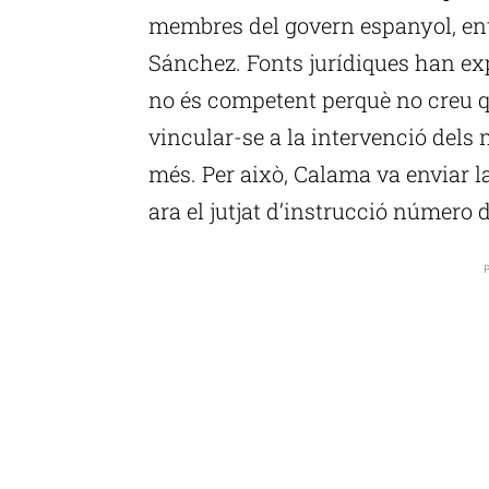
membres del govern espanyol, entr
Sánchez. Fonts jurídiques han ex
no és competent perquè no creu q
vincular-se a la intervenció dels 
més. Per això, Calama va enviar l
ara el jutjat d’instrucció número 
P