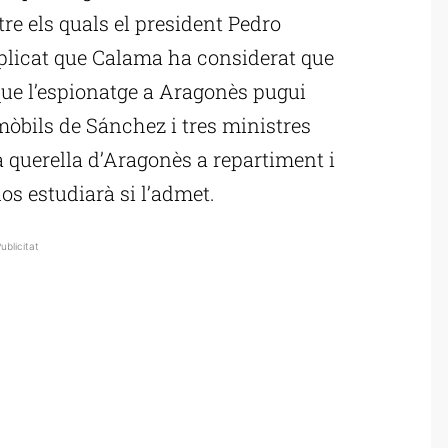
e els quals el president Pedro
plicat que Calama ha considerat que
ue l’espionatge a Aragonès pugui
mòbils de Sánchez i tres ministres
a querella d’Aragonès a repartiment i
dos estudiarà si l’admet.
ublicitat