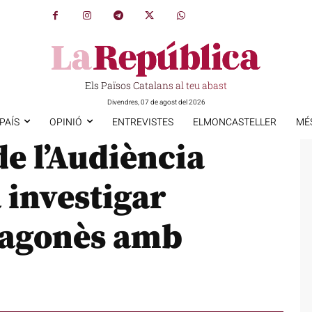
Els Països Catalans al teu abast
Divendres, 07 de agost del 2026
PAÍS
OPINIÓ
ENTREVISTES
ELMONCASTELLER
MÉ
de l’Audiència
 investigar
Aragonès amb