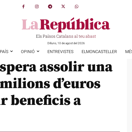
Els Països Catalans al teu abast
Dilluns, 10 de agost del 2026
PAÍS
OPINIÓ
ENTREVISTES
ELMONCASTELLER
MÉ
spera assolir una
 milions d’euros
r beneficis a