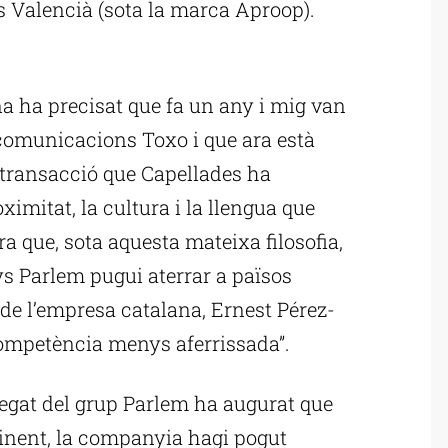
s Valencià (sota la marca Aproop).
ublicitat
na ha precisat que fa un any i mig van
ecomunicacions Toxo i que ara està
 transacció que Capellades ha
oximitat, la cultura i la llengua que
ra que, sota aquesta mateixa filosofia,
ys Parlem pugui aterrar a països
 de l’empresa catalana, Ernest Pérez-
ompetència menys aferrissada”.
elegat del grup Parlem ha augurat que
 vinent, la companyia hagi pogut