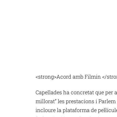
<strong>Acord amb Filmin </str
Capellades ha concretat que per a
millorat” les prestacions i Parle
incloure la plataforma de pel·lícu