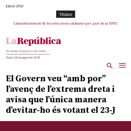
Edició 2933
TItulars
TV3 perd el lideratge després de 23 mesos: Una deriva sense continguts i
L’abandonament de les seleccions catalanes per part de la UFEC
en clau espanyola deixa el canal a mans de TVE
espanyolitza l’esport del país
Els Països Catalans al teu abast
Dijous, 06 de agost del 2026
El Govern veu “amb por”
l’avenç de l’extrema dreta i
avisa que l’única manera
d’evitar-ho és votant el 23-J