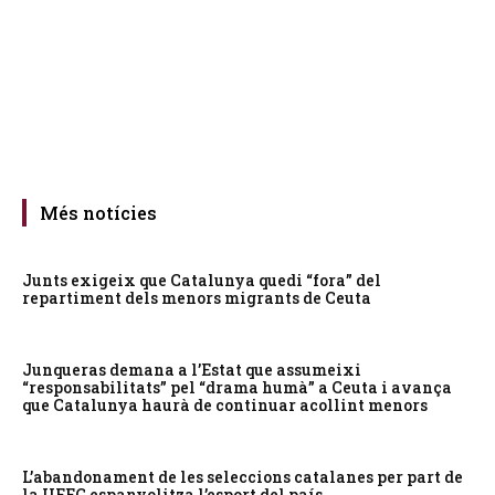
Més notícies
Junts exigeix que Catalunya quedi “fora” del
repartiment dels menors migrants de Ceuta
Junqueras demana a l’Estat que assumeixi
“responsabilitats” pel “drama humà” a Ceuta i avança
que Catalunya haurà de continuar acollint menors
L’abandonament de les seleccions catalanes per part de
la UFEC espanyolitza l’esport del país