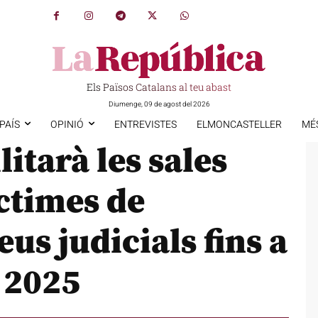
Els Països Catalans al teu abast
Diumenge, 09 de agost del 2026
PAÍS
OPINIÓ
ENTREVISTES
ELMONCASTELLER
MÉ
itarà les sales
íctimes de
eus judicials fins a
 2025